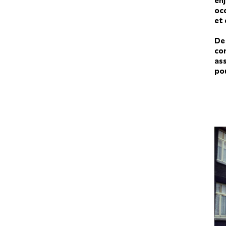
en
oc
et
De 
co
as
pou