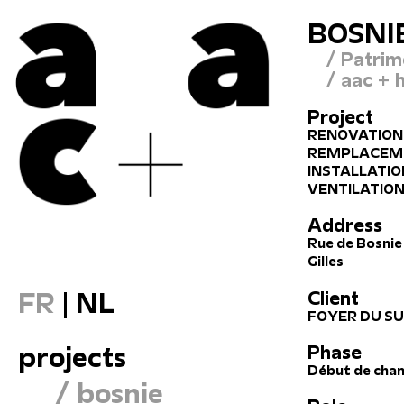
BOSNI
/ Patrim
/ aac + 
Project
RENOVATION
REMPLACEME
INSTALLATIO
VENTILATION
Address
Rue de Bosnie 
Gilles
Client
FR
|
NL
FOYER DU S
Phase
projects
Début de chan
/ bosnie