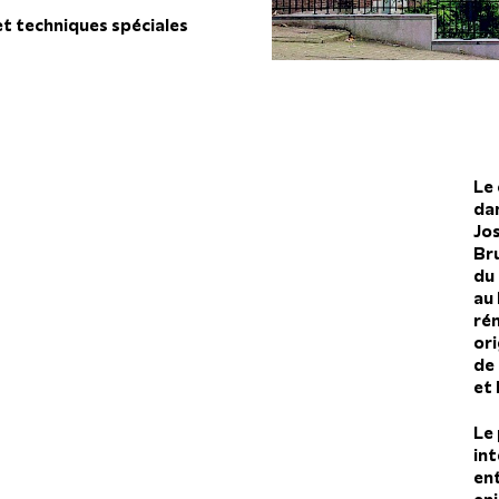
et techniques spéciales
Le
dan
Jo
Bru
du 
au 
ré
or
de 
et 
Le 
in
ent