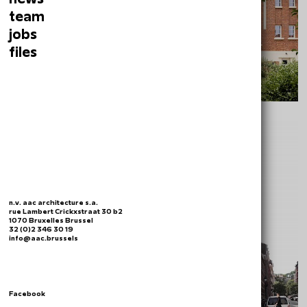
team
jobs
files
CITE TERDELD GUFFENS
n.v. aac architecture s.a.
rue Lambert Crickxstraat 30 b2
1070 Bruxelles Brussel
32 (0)2 346 30 19
info@aac.brussels
Facebook