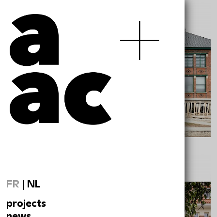
ECOLE BERINGEN-MIJN
FR
|
NL
projects
news